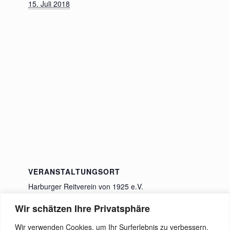
15. Juli 2018
VERANSTALTUNGSORT
Harburger Reitverein von 1925 e.V.
Wiesenweg 22
Wir schätzen Ihre Privatsphäre
Rosengarten
,
21224
Deutschland
Google Karte
anzeigen
Wir verwenden Cookies, um Ihr Surferlebnis zu verbessern,