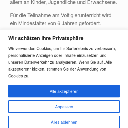
allem an Kinder, Jugendliche und Erwachsene.
Für die Teilnahme am Voltigierunterricht wird
ein Mindestalter von 6 Jahren gefordert.
Bei Interesse senden Sie uns gerne eine Mail
Wir schätzen Ihre Privatsphäre
an
volti@harburger-reitverein.de
.
Wir verwenden Cookies, um Ihr Surferlebnis zu verbessern,
Unsere Leiterin Voltigieren Fiona Junius wird
personalisierte Anzeigen oder Inhalte einzusetzen und
sich umgehend mit Ihnen in Verbindung
unseren Datenverkehr zu analysieren. Wenn Sie auf „Alle
setzen.
akzeptieren" klicken, stimmen Sie der Anwendung von
Cookies zu.
Alle akzeptieren
Anpassen
Harburger Reitverein © 2026
Datenschutz
Alles ablehnen
Ein Theme von
SiteOrigin