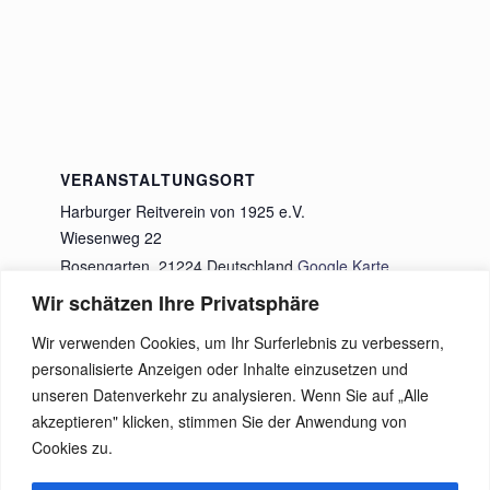
VERANSTALTUNGSORT
Harburger Reitverein von 1925 e.V.
Wiesenweg 22
Rosengarten
,
21224
Deutschland
Google Karte
anzeigen
Wir schätzen Ihre Privatsphäre
Wir verwenden Cookies, um Ihr Surferlebnis zu verbessern,
Sommerturnier im HRV vom 18.07. bis
personalisierte Anzeigen oder Inhalte einzusetzen und
20.07.2025
Weihnachtsfeier
unseren Datenverkehr zu analysieren. Wenn Sie auf „Alle
akzeptieren" klicken, stimmen Sie der Anwendung von
Cookies zu.