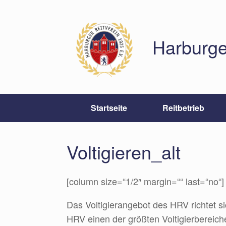
Zum
Inhalt
springen
Harburge
Startseite
Reitbetrieb
Voltigieren_alt
[column size=“1/2″ margin=““ last=“no“]
Das Voltigierangebot des HRV richtet s
HRV einen der größten Voltigierbereic