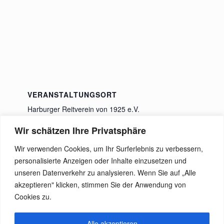
VERANSTALTUNGSORT
Harburger Reitverein von 1925 e.V.
Wiesenweg 22
Wir schätzen Ihre Privatsphäre
Rosengarten
,
21224
Deutschland
Google Karte
anzeigen
Wir verwenden Cookies, um Ihr Surferlebnis zu verbessern,
personalisierte Anzeigen oder Inhalte einzusetzen und
unseren Datenverkehr zu analysieren. Wenn Sie auf „Alle
Einsteigerturnier
Großes Sommerturnier
akzeptieren" klicken, stimmen Sie der Anwendung von
Cookies zu.
Alle akzeptieren