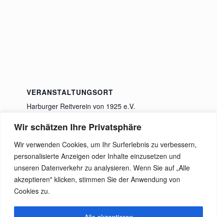
VERANSTALTUNGSORT
Harburger Reitverein von 1925 e.V.
Wiesenweg 22
Wir schätzen Ihre Privatsphäre
Rosengarten
,
21224
Deutschland
Google Karte
anzeigen
Wir verwenden Cookies, um Ihr Surferlebnis zu verbessern,
personalisierte Anzeigen oder Inhalte einzusetzen und
unseren Datenverkehr zu analysieren. Wenn Sie auf „Alle
Großes Sommerturnier
Mitgliederversammlung 2023
akzeptieren" klicken, stimmen Sie der Anwendung von
Cookies zu.
Alle akzeptieren