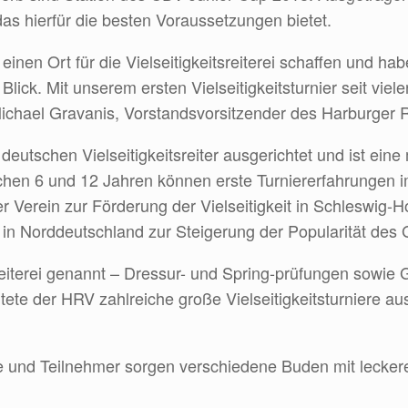
as hierfür die besten Voraussetzungen bietet.
inen Ort für die Vielseitigkeitsreiterei schaffen und h
lick. Mit unserem ersten Vielseitigkeitsturnier seit viel
 Michael Gravanis, Vorstandsvorsitzender des Harburger R
utschen Vielseitigkeitsreiter ausgerichtet und ist eine
schen 6 und 12 Jahren können erste Turniererfahrungen
Verein zur Förderung der Vielseitigkeit in Schleswig-H
n in Norddeutschland zur Steigerung der Popularität des 
 Reiterei genannt – Dressur- und Spring-prüfungen sowie
chtete der HRV zahlreiche große Vielseitigkeitsturniere 
ste und Teilnehmer sorgen verschiedene Buden mit leck