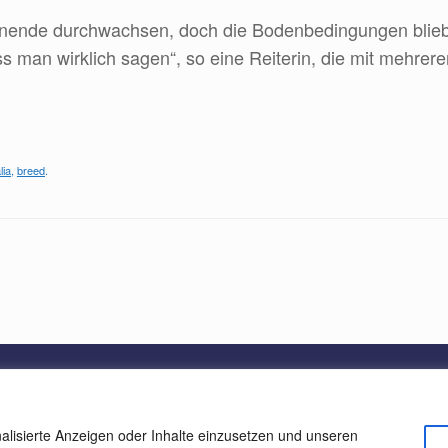
nde durchwachsen, doch die Bodenbedingungen blieben 
 man wirklich sagen“, so eine Reiterin, die mit mehre
lia
,
breed
.
Harburger Reitverein © 2026
Datenschutz
alisierte Anzeigen oder Inhalte einzusetzen und unseren