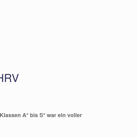
 HRV
lassen A* bis S* war ein voller