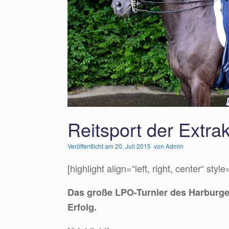
Reitsport der Extr
Veröffentlicht am
20. Juli 2015
von
Admin
[highlight align=“left, right, center“ style
Das große LPO-Turnier des Harburger
Erfolg.