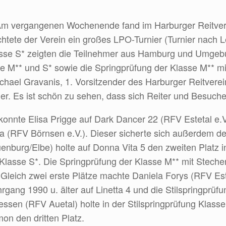
Am vergangenen Wochenende fand im Harburger Reitverei
ichtete der Verein ein großes LPO-Turnier (Turnier nach
lasse S* zeigten die Teilnehmer aus Hamburg und Umge
e M** und S* sowie die Springprüfung der Klasse M** mi
chael Gravanis, 1. Vorsitzender des Harburger Reitverei
ier. Es ist schön zu sehen, dass sich Reiter und Besuche
nnte Elisa Prigge auf Dark Dancer 22 (RFV Estetal e.V.
a (RFV Börnsen e.V.). Dieser sicherte sich außerdem de
nburg/Elbe) holte auf Donna Vita 5 den zweiten Platz i
g Klasse S*. Die Springprüfung der Klasse M** mit Stec
Gleich zwei erste Plätze machte Daniela Forys (RFV Est
gang 1990 u. älter auf Linetta 4 und die Stilspringprüf
essen (RFV Auetal) holte in der Stilspringprüfung Klas
on den dritten Platz.