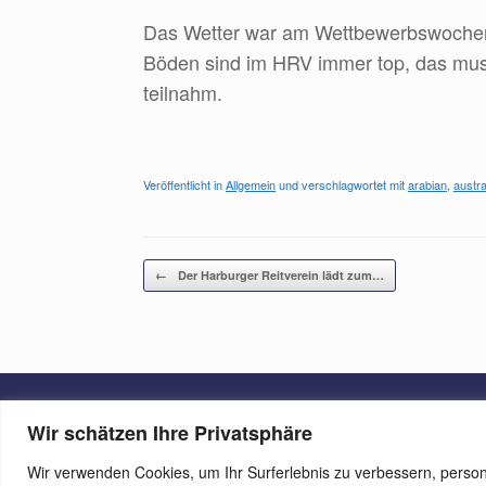
Das Wetter war am Wettbewerbswochene
Böden sind im HRV immer top, das muss
teilnahm.
Veröffentlicht in
Allgemein
und verschlagwortet mit
arabian
,
austra
Beitragsnavigation
←
Der Harburger Reitverein lädt zum…
Wir schätzen Ihre Privatsphäre
Wir verwenden Cookies, um Ihr Surferlebnis zu verbessern, person