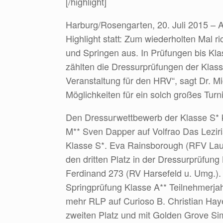
[/highlight]
Harburg/Rosengarten, 20. Juli 2015 – 
Highlight statt: Zum wiederholten Mal r
und Springen aus. In Prüfungen bis K
zählten die Dressurprüfungen der Klass
Veranstaltung für den HRV“, sagt Dr. Mi
Möglichkeiten für ein solch großes Turn
Den Dressurwettbewerb der Klasse S* ko
M** Sven Dapper auf Volfrao Das Leziri
Klasse S*. Eva Rainsborough (RFV Laue
den dritten Platz in der Dressurprüfun
Ferdinand 273 (RV Harsefeld u. Umg.). 
Springprüfung Klasse A** Teilnehmerjahr
mehr RLP auf Curioso B. Christian Hay
zweiten Platz und mit Golden Grove Sim