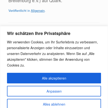
Breitenburg e.V.) auf Quark.
Veröffentlicht in
Allgemein
.
Beitragsnavigation
Wir schätzen Ihre Privatsphäre
←
Vielseitigkeitsturnier am 1. Mai im…
Wir verwenden Cookies, um Ihr Surferlebnis zu verbessern,
personalisierte Anzeigen oder Inhalte einzusetzen und
Schon bald: Turnier der Extraklasse…
→
unseren Datenverkehr zu analysieren. Wenn Sie auf „Alle
akzeptieren" klicken, stimmen Sie der Anwendung von
Cookies zu.
Alle akzeptieren
Anpassen
Harburger Reitverein © 2026
Datenschutz
Alles ablehnen
Ein Theme von
SiteOrigin